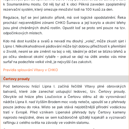
k Soumarskému mostu. Od něj byl až k obci Pěkná zaveden zpoplatněný
rezervační systém, který omezuje množství lodí na 100 kusů za den.
Regulace, byť se jeví jakkoliv přísně, má své logické opodstatnění. Řeka
prochází nejcennějšími zónami CHKO Šumava a její koryto a okolní břehy
jsou plné chráněných druhů rostlin. Opustit loď se proto smí pouze na tzv.
odpočinkových místech.
Kdo má dost kuráže a svalů a nevadí mu dlouhý „volej“, může zkusit sjet i
Lipno I. Několikahodinové pádlování může být dobrou příležitostí k přemítání
o životě, nesmí se ale změnit na boj o něj. Ideální je držet se blízko břehů a
po očku sledovat okolní rybáře – pokud se dají na útěk anebo vás mine
surfař na podezřele velké vlně, je nejvyšší čas zakotvit.
Pravidla splouvání Vltavy v CHKO
Čertovy proudy
Pod betonovou hrází Lipna I. začíná řečiště Vltavy plné obrovských
balvanů, které zde zanechal ustupující ledovec, tzv. Čertovy proudy.
Obvykle od hráze přes Loučovice a Čertovu stěnu až do vyrovnávací
nádrže Lipna II. nad Vyšším Brodem moc vody neteče, upouští se z přehrady
pouze jednou do roka. Místo se pak stává nejobtížnější přírodní vodáckou
tratí v Evropě. Před vznikem Lipenské přehrady byly Čertovy kameny
naprosto nesjízdné, dnes se sem každoročně sjíždějí kajakáři a vyznavači
raftingu z celého světa na závody ve vodním slalomu.