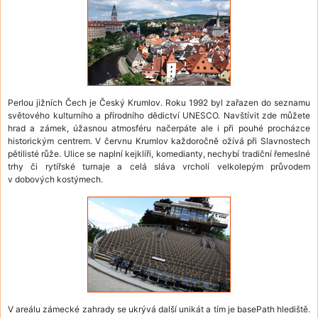
Perlou jižních Čech je Český Krumlov. Roku 1992 byl zařazen do seznamu
světového kulturního a přírodního dědictví UNESCO. Navštívit zde můžete
hrad a zámek, úžasnou atmosféru načerpáte ale i při pouhé procházce
historickým centrem. V červnu Krumlov každoročně ožívá při Slavnostech
pětilisté růže. Ulice se naplní kejklíři, komedianty, nechybí tradiční řemeslné
trhy či rytířské turnaje a celá sláva vrcholí velkolepým průvodem
v dobových kostýmech.
V areálu zámecké zahrady se ukrývá další unikát a tím je basePath hlediště.