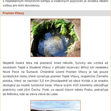
s nepřeberným množstvím kempů a vodáckých půjčoven je zkrátka ideální
volbou pro letní dovolenou.
Pramen Vltavy
Nejdelší česká řeka má pramenů hned několik, fyzicky ale vzniká až
soutokem Teplé a Studené Vltavy v přírodní rezervaci Mrtvý luh nedaleko
Nové Pece na Šumavě. Chráněné území Pramen Vltavy je tak pouze
symbolické místo, které označuje pramen Teplé Vltavy, respektive Černého
potoka, který se nachází 5,5 km jihozápadně od obce Kvilda a je snadno
dostupný po modré turistické trase. Vltava svými 430 kilometry odvodňuje
prakticky celé jižní Čechy. Poté, co opustí hlavní město Prahu, pokračuje
do Mělníka, kde se zleva vlévá do Labe.