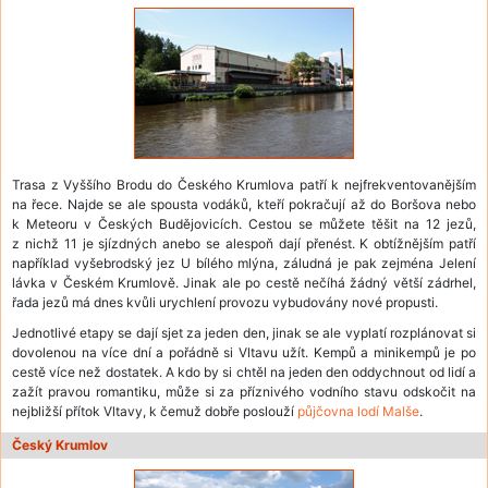
Trasa z Vyššího Brodu do Českého Krumlova patří k nejfrekventovanějším
na řece. Najde se ale spousta vodáků, kteří pokračují až do Boršova nebo
k Meteoru v Českých Budějovicích. Cestou se můžete těšit na 12 jezů,
z nichž 11 je sjízdných anebo se alespoň dají přenést. K obtížnějším patří
například vyšebrodský jez U bílého mlýna, záludná je pak zejména Jelení
lávka v Českém Krumlově. Jinak ale po cestě nečíhá žádný větší zádrhel,
řada jezů má dnes kvůli urychlení provozu vybudovány nové propusti.
Jednotlivé etapy se dají sjet za jeden den, jinak se ale vyplatí rozplánovat si
dovolenou na více dní a pořádně si Vltavu užít. Kempů a minikempů je po
cestě více než dostatek. A kdo by si chtěl na jeden den oddychnout od lidí a
zažít pravou romantiku, může si za příznivého vodního stavu odskočit na
nejbližší přítok Vltavy, k čemuž dobře poslouží
půjčovna lodí Malše
.
Český Krumlov