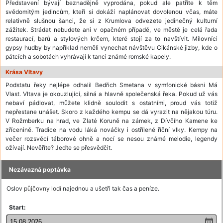
Představení bývají beznadějně vyprodána, pokud ale patříte k těm
svědomitým jedincům, kteří si dokáží naplánovat dovolenou včas, máte
relativně slušnou šanci, že si z Krumlova odvezete jedinečný kulturní
zážitek. Strádat nebudete ani v opačném případě, ve městě je celá řada
restaurací, barů a stylových krčem, které stojí za to navštívit. Milovníci
gypsy hudby by například neměli vynechat návštěvu Cikánské jizby, kde o
pátcích a sobotách vyhrávají k tanci známé romské kapely.
Krása Vltavy
Podstatu řeky nejlépe odhalil Bedřich Smetana v symfonické básni Má
Vlast. Vltava je okouzlující, silná a hlavně společenská řeka. Pokud už vás
nebaví pádlovat, můžete klidně soulodit s ostatními, proud vás totiž
nepřestane unášet. Skoro z každého kempu se dá vyrazit na nějakou túru.
V Rožmberku na hrad, ve Zlaté Koruně na zámek, z Dívčího Kamene ke
zřícenině. Tradice na vodu láká nováčky i ostřílené říční vlky. Kempy na
večer rozsvěcí táborové ohně a nocí se nesou známé melodie, legendy
ožívají. Nevěříte? Jeďte se přesvědčit.
Nezávazná poptávka
Oslov
půjčovny lodí
najednou a ušetři tak čas a peníze.
Start: