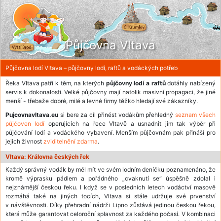
Půjčovna Vltava
Půjčovna lodí Vltava – půjčovny lodí, raftů a vodáckých potřeb
Řeka Vltava patří k těm, na kterých
půjčovny lodí a raftů
dotáhly nabízený
servis k dokonalosti. Velké půjčovny mají natolik masivní propagaci, že jiné
menší - třebaže dobré, milé a levné firmy těžko hledají své zákazníky.
Pujcovnavltava.eu
si bere za cíl přinést vodákům přehledný
seznam všech
půjčoven lodí
operujících na řece Vltavě a usnadnit jim tak výběr při
půjčování lodí a vodáckého vybavení. Menším půjčovnám pak přináší pro
jejich živnost
zviditelnění zdarma
.
Vltava: Královna českých řek
Každý správný vodák by měl mít ve svém lodním deníčku poznamenáno, že
kromě výprasku pádlem a pořádného „cvaknutí se“ úspěšně zdolal i
nejznámější českou řeku. I když se v posledních letech vodáctví masově
rozmáhá také na jiných tocích, Vltava si stále udržuje své prvenství
v návštěvnosti. Díky přehradní nádrži Lipno zůstává jedinou českou řekou,
která může garantovat celoroční splavnost za každého počasí. V kombinaci