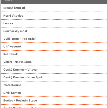
Branná [298,0]
Horní Vltavice
Lenora
Soumarský most
Vyšší Brod - Pod Hrází
U tří veverek
Rožmberk
Větřní - Na Pískárně
Český Krumlov - Vltavan
Český Krumlov - Nové Spolí
Zlatá Koruna
Dívčí Kámen
Boršov - Poslední štace