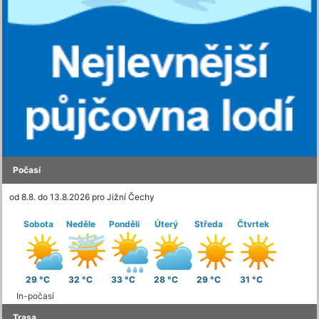
Počasí
od 8.8. do 13.8.2026 pro Jižní Čechy
Sobota
Neděle
Pondělí
Úterý
Středa
Čtvrtek
29 °C
32 °C
33 °C
28 °C
29 °C
31 °C
In-počasí
Trasa