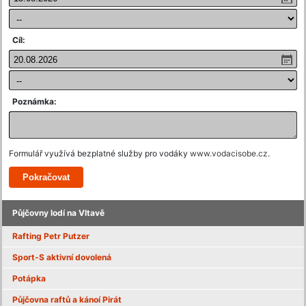
Cíl:
Poznámka:
Formulář využívá bezplatné služby pro vodáky
www.vodacisobe.cz
.
Půjčovny lodí na Vltavě
Rafting Petr Putzer
Sport-S aktivní dovolená
Potápka
Půjčovna raftů a kánoí Pirát