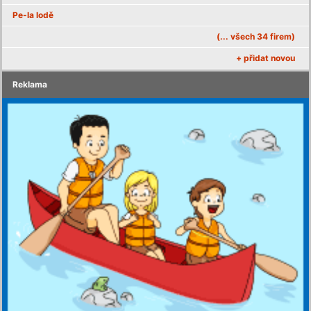
Pe-la lodě
(... všech 34 firem)
+ přidat novou
Reklama