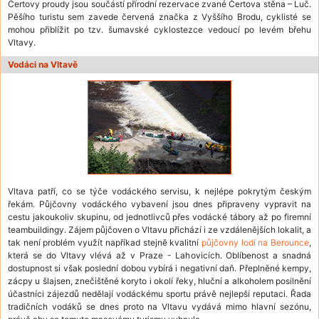
Čertovy proudy jsou součástí přírodní rezervace zvané Čertova stěna – Luč.
Pěšího turistu sem zavede červená značka z Vyššího Brodu, cyklisté se
mohou přiblížit po tzv. šumavské cyklostezce vedoucí po levém břehu
Vltavy.
Vodáci na Vltavě
Vltava patří, co se týče vodáckého servisu, k nejlépe pokrytým českým
řekám. Půjčovny vodáckého vybavení jsou dnes připraveny vypravit na
cestu jakoukoliv skupinu, od jednotlivců přes vodácké tábory až po firemní
teambuildingy. Zájem půjčoven o Vltavu přichází i ze vzdálenějších lokalit, a
tak není problém využít napříkad stejně kvalitní
půjčovny lodí na Berounce
,
která se do Vltavy vlévá až v Praze - Lahovicích. Oblíbenost a snadná
dostupnost si však poslední dobou vybírá i negativní daň. Přeplněné kempy,
zácpy u šlajsen, znečištěné koryto i okolí řeky, hluční a alkoholem posilnění
účastníci zájezdů nedělají vodáckému sportu právě nejlepší reputaci. Řada
tradičních vodáků se dnes proto na Vltavu vydává mimo hlavní sezónu,