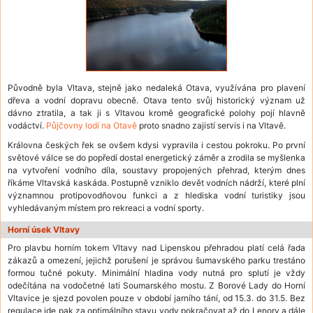
Původně byla Vltava, stejně jako nedaleká Otava, využívána pro plavení
dřeva a vodní dopravu obecně. Otava tento svůj historický význam už
dávno ztratila, a tak ji s Vltavou kromě geografické polohy pojí hlavně
vodáctví.
Půjčovny lodí na Otavě
proto snadno zajistí servis i na Vltavě.
Královna českých řek se ovšem kdysi vypravila i cestou pokroku. Po první
světové válce se do popředí dostal energetický záměr a zrodila se myšlenka
na vytvoření vodního díla, soustavy propojených přehrad, kterým dnes
říkáme Vltavská kaskáda. Postupně vzniklo devět vodních nádrží, které plní
významnou protipovodňovou funkci a z hlediska vodní turistiky jsou
vyhledávaným místem pro rekreaci a vodní sporty.
Horní úsek Vltavy
Pro plavbu horním tokem Vltavy nad Lipenskou přehradou platí celá řada
zákazů a omezení, jejichž porušení je správou šumavského parku trestáno
formou tučné pokuty. Minimální hladina vody nutná pro splutí je vždy
odečítána na vodočetné lati Soumarského mostu. Z Borové Lady do Horní
Vltavice je sjezd povolen pouze v období jarního tání, od 15.3. do 31.5. Bez
regulace jde pak za optimálního stavu vody pokračovat až do Lenory a dále