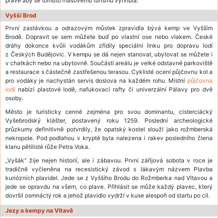
právě aby se tomuto masovému turismu vyhnula.
Vyšší Brod
První zastávkou a odrazovým můstek zpravidla bývá kemp ve Vyšším
Brodě. Dopravit se sem můžete buď po vlastní ose nebo vlakem. České
dráhy dokonce kvůli vodákům zřídily speciální linku pro dopravu lodí
z Českých Budějovic. V kempu se dá nejen stanovat, ubytovat se můžete i
v chatkách nebo na ubytovně. Součástí areálu je velké odstavné parkoviště
a restaurace s částečně zastřešenou terasou. Cyklisté ocení půjčovnu kol a
pro vodáky je nachystán servis doslova na každém rohu. Místní
půjčovna
lodí
nabízí plastové lodě, nafukovací rafty či univerzální Pálavy pro dvě
osoby.
Město je turisticky cenné zejména pro svou dominantu, cisterciácký
Vyšebrodský klášter, postavený roku 1259. Poslední archeologické
průzkumy definitivně potvrdily, že opatský kostel slouží jako rožmberská
nekropole. Pod podlahou v kryptě byla nalezena i rakev posledního člena
klanu pětilisté růže Petra Voka.
„Vyšák“ žije nejen historií, ale i zábavou. První zářijová sobota v roce je
tradičně vyčleněna na recesistický závod s lákavým názvem Plavba
kuriózních plavidel. Jede se z Vyššího Brodu do Rožmberka nad Vltavou a
jede se opravdu na všem, co plave. Přihlásit se může každý plavec, který
dovršil osmnáctý rok a jehož plavidlo vydrží v kuse alespoň od startu po cíl.
Jezy a kempy na Vltavě