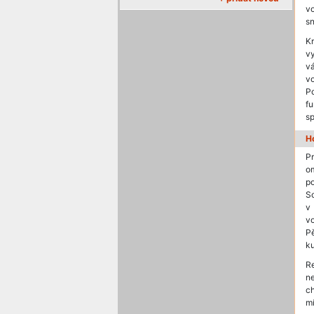
v
sn
K
vy
vá
vo
P
fu
sp
H
Pr
o
po
S
v 
v
Pě
ku
Re
n
c
mí