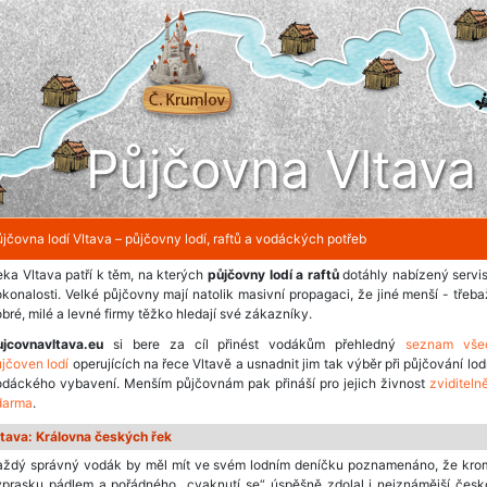
Půjčovna Vltava
jčovna lodí Vltava – půjčovny lodí, raftů a vodáckých potřeb
ka Vltava patří k těm, na kterých
půjčovny lodí a raftů
dotáhly nabízený servi
konalosti. Velké půjčovny mají natolik masivní propagaci, že jiné menší - třeb
bré, milé a levné firmy těžko hledají své zákazníky.
ujcovnavltava.eu
si bere za cíl přinést vodákům přehledný
seznam vše
jčoven lodí
operujících na řece Vltavě a usnadnit jim tak výběr při půjčování lod
odáckého vybavení. Menším půjčovnám pak přináší pro jejich živnost
zviditeln
darma
.
ltava: Královna českých řek
aždý správný vodák by měl mít ve svém lodním deníčku poznamenáno, že kro
ýprasku pádlem a pořádného „cvaknutí se“ úspěšně zdolal i nejznámější česk