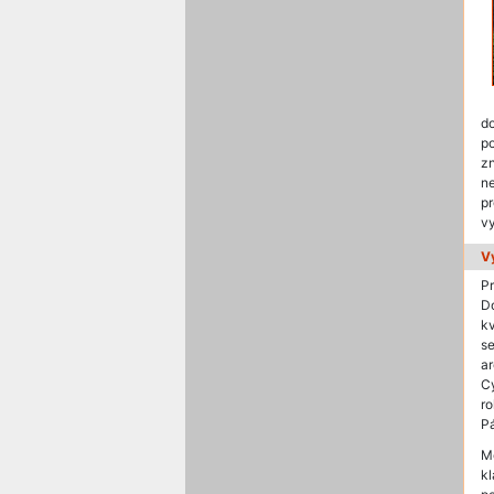
do
p
z
ne
pr
vy
V
P
D
kv
se
ar
C
r
Pá
M
k