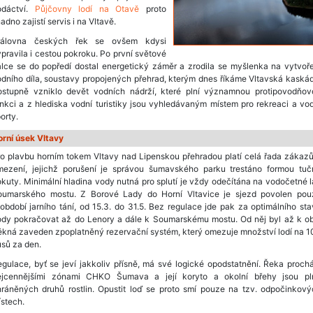
odáctví.
Půjčovny lodí na Otavě
proto
adno zajistí servis i na Vltavě.
rálovna českých řek se ovšem kdysi
pravila i cestou pokroku. Po první světové
lce se do popředí dostal energetický záměr a zrodila se myšlenka na vytvoř
dního díla, soustavy propojených přehrad, kterým dnes říkáme Vltavská kaská
ostupně vzniklo devět vodních nádrží, které plní významnou protipovodňov
nkci a z hlediska vodní turistiky jsou vyhledávaným místem pro rekreaci a vo
orty.
orní úsek Vltavy
o plavbu horním tokem Vltavy nad Lipenskou přehradou platí celá řada zákaz
mezení, jejichž porušení je správou šumavského parku trestáno formou tuč
kuty. Minimální hladina vody nutná pro splutí je vždy odečítána na vodočetné l
oumarského mostu. Z Borové Lady do Horní Vltavice je sjezd povolen pou
období jarního tání, od 15.3. do 31.5. Bez regulace jde pak za optimálního st
ody pokračovat až do Lenory a dále k Soumarskému mostu. Od něj byl až k ob
kná zaveden zpoplatněný rezervační systém, který omezuje množství lodí na 
sů za den.
gulace, byť se jeví jakkoliv přísně, má své logické opodstatnění. Řeka proch
ejcennějšími zónami CHKO Šumava a její koryto a okolní břehy jsou pl
hráněných druhů rostlin. Opustit loď se proto smí pouze na tzv. odpočinkový
stech.