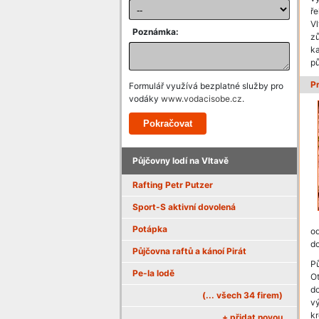
ře
Vl
Poznámka:
z
k
pů
P
Formulář využívá bezplatné služby pro
vodáky
www.vodacisobe.cz
.
Půjčovny lodí na Vltavě
Rafting Petr Putzer
Sport-S aktivní dovolená
Potápka
od
do
Půjčovna raftů a kánoí Pirát
P
Pe-la lodě
Ot
do
(... všech 34 firem)
vý
k
+ přidat novou