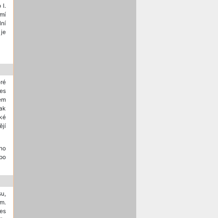
 I.
smí
lní
 je
eré
es
em
ak
ké
ějí
ího
 po
su,
m.
es