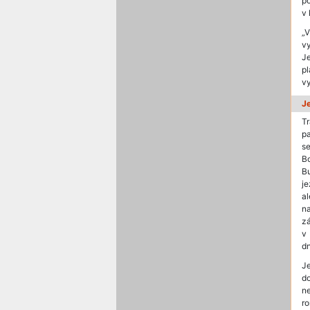
p
v 
„V
v
J
pl
vy
J
T
pa
se
B
Bu
j
a
n
z
v
dn
Je
do
n
ro