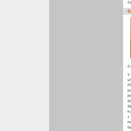
č
Č
či
V
u
P
p
j
d
ša
k
v
re
b