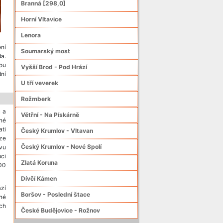
Branná [298,0]
Horní Vltavice
Lenora
ení
Soumarský most
da.
ou
Vyšší Brod - Pod Hrází
dní
U tří veverek
Rožmberk
ů a
Větřní - Na Pískárně
né
ati
Český Krumlov - Vltavan
ze
Český Krumlov - Nové Spolí
avu
ci
Zlatá Koruna
100
Dívčí Kámen
ází
Boršov - Poslední štace
né
ch
České Budějovice - Rožnov