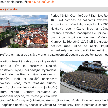
emuž dobře poslouží
půjčovna lodí Malše
.
eský Krumlov
Perlou jižních Čech je Český Krumlov. R
1992 byl zařazen do seznamu světové
kulturního a přírodního dědictví UNESC
Navštívit zde můžete hrad a záme
úžasnou atmosféru načerpáte ale i při po
procházce historickým centrem. V červ
Krumlov každoročně ožívá při Slavnoste
pětilisté růže. Ulice se naplní kejklíř
komedianty, nechybí tradiční řemeslné t
 rytířské turnaje a celá sláva vrcholí velkolepým průvodem v dobových kostýme
 areálu zámecké zahrady se ukrývá další
nikát a tím je basePath hlediště.
ředstavení bývají beznadějně vyprodána,
okud ale patříte k těm svědomitým
edincům, kteří si dokáží naplánovat
ovolenou včas, máte relativně slušnou
nci, že si z Krumlova odvezete jedinečný
ulturní zážitek. Strádat nebudete ani
 opačném případě, ve městě je celá řada
staurací, barů a stylových krčem, které stojí za to navštívit. Milovníci gypsy hu
y například neměli vynechat návštěvu Cikánské jizby, kde o pátcích a sobotá