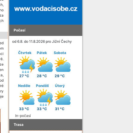
ch,
pno
za
ch
Počasí
od 6.8. do 11.8.2026 pro Jižní Čechy
ed
em
Čtvrtek
Pátek
Sobota
aci
ě.
ze
en
a,
27 °C
28 °C
29 °C
od
ré
Neděle
Pondělí
Úterý
try
uje
33 °C
33 °C
31 °C
In-počasí
Trasa