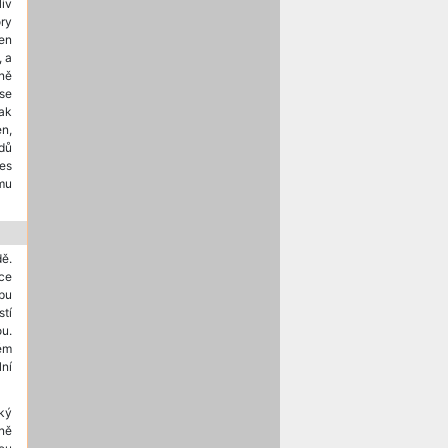
iv
ory
ven
, a
ně
 se
šak
n,
dů
nes
smu
ě.
ce
mpu
stí
ou.
ém
lní
ký
ně