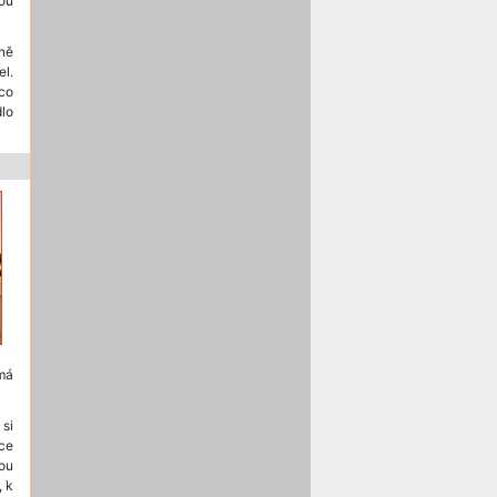
ou
čně
l.
co
dlo
má
 si
íce
ou
, k