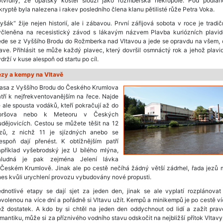
otvrdily, že opatský kostel slouží jako rožmberská nekropole. Pod podlah
kryptě byla nalezena i rakev posledního člena klanu pětilisté růže Petra Voka.
yšák“ žije nejen historií, ale i zábavou. První zářijová sobota v roce je tradi
yčleněna na recesistický závod s lákavým názvem Plavba kuriózních plavide
ede se z Vyššího Brodu do Rožmberka nad Vltavou a jede se opravdu na všem, 
ave. Přihlásit se může každý plavec, který dovršil osmnáctý rok a jehož plavi
drží v kuse alespoň od startu po cíl.
ezy a kempy na Vltavě
rasa z Vyššího Brodu do Českého Krumlova
tří k nejfrekventovanějším na řece. Najde
 ale spousta vodáků, kteří pokračují až do
oršova nebo k Meteoru v Českých
dějovicích. Cestou se můžete těšit na 12
ezů, z nichž 11 je sjízdných anebo se
lespoň dají přenést. K obtížnějším patří
apříklad vyšebrodský jez U bílého mlýna,
áludná je pak zejména Jelení lávka
 Českém Krumlově. Jinak ale po cestě nečíhá žádný větší zádrhel, řada jezů 
es kvůli urychlení provozu vybudovány nové propusti.
dnotlivé etapy se dají sjet za jeden den, jinak se ale vyplatí rozplánovat
volenou na více dní a pořádně si Vltavu užít. Kempů a minikempů je po cestě v
ež dostatek. A kdo by si chtěl na jeden den oddychnout od lidí a zažít prav
mantiku, může si za příznivého vodního stavu odskočit na nejbližší přítok Vltavy