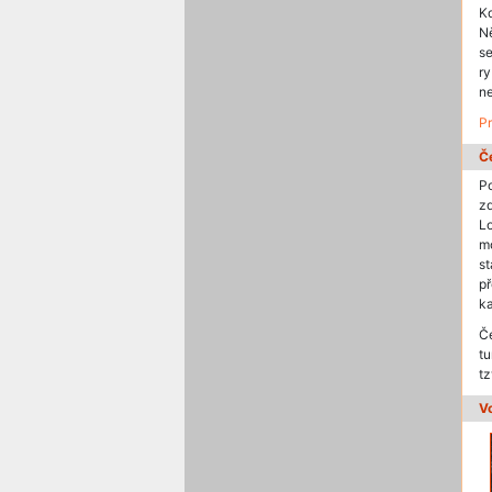
Kd
Ně
se
ry
ne
Pr
Č
Po
z
L
m
s
př
ka
Če
tu
tz
V