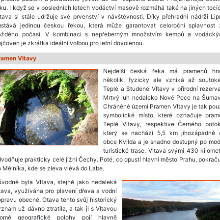
ku. I když se v posledních letech vodáctví masově rozmáhá také na jiných tocí
tava si stále udržuje své prvenství v návštěvnosti. Díky přehradní nádrži Li
ůstává jedinou českou řekou, která může garantovat celoroční splavnost 
aždého počasí. V kombinaci s nepřeberným množstvím kempů a vodácký
jčoven je zkrátka ideální volbou pro letní dovolenou.
ramen Vltavy
Nejdelší česká řeka má pramenů hn
několik, fyzicky ale vzniká až soutok
Teplé a Studené Vltavy v přírodní rezerv
Mrtvý luh nedaleko Nové Pece na Šumav
Chráněné území Pramen Vltavy je tak pou
symbolické místo, které označuje pram
Teplé Vltavy, respektive Černého potok
který se nachází 5,5 km jihozápadně 
obce Kvilda a je snadno dostupný po mod
turistické trase. Vltava svými 430 kilome
vodňuje prakticky celé jižní Čechy. Poté, co opustí hlavní město Prahu, pokrač
 Mělníka, kde se zleva vlévá do Labe.
ůvodně byla Vltava, stejně jako nedaleká
ava, využívána pro plavení dřeva a vodní
pravu obecně. Otava tento svůj historický
znam už dávno ztratila, a tak ji s Vltavou
romě geografické polohy pojí hlavně