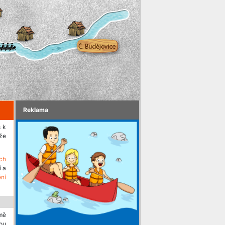
Reklama
s k
aže
ch
í a
ění
mě
ou