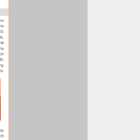
oku
ho
O.
k,
uhé
nu
ch
i,
rhy
ch.
dby
ch