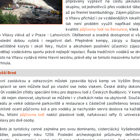
připraveny vypravit na cestu jakoukol
skupinu, od jednotlivců přes vodácké táb
až po firemní teambuildingy. Zájem půjčo
o Vltavu přichází i ze vzdálenějších lokalit
tak není problém využít napříkad stej
kvalitní
půjčovny lodí na Berounce
, která
 Vltavy vlévá až v Praze - Lahovicích. Oblíbenost a snadná dostupnost si v
oslední dobou vybírá i negativní daň. Přeplněné kempy, zácpy u šlajse
nečištěné koryto i okolí řeky, hluční a alkoholem posilnění účastníci zájez
dělají vodáckému sportu právě nejlepší reputaci. Řada tradičních vodáků se d
oto na Vltavu vydává mimo hlavní sezónu, právě aby se tomuto masovému turi
hnula.
yšší Brod
rvní zastávkou a odrazovým můstek zpravidla bývá kemp ve Vyšším Brod
opravit se sem můžete buď po vlastní ose nebo vlakem. České dráhy dokon
ůli vodákům zřídily speciální linku pro dopravu lodí z Českých Budějovic. V ke
 dá nejen stanovat, ubytovat se můžete i v chatkách nebo na ubytovně. Součá
eálu je velké odstavné parkoviště a restaurace s částečně zastřešenou teras
yklisté ocení půjčovnu kol a pro vodáky je nachystán servis doslova na každ
ohu. Místní
půjčovna lodí
nabízí plastové lodě, nafukovací rafty či univerzá
lavy pro dvě osoby.
ěsto je turisticky cenné zejména pro svou dominantu, cisterciácký Vyšebrods
lášter, postavený roku 1259. Poslední archeologické průzkumy definitiv