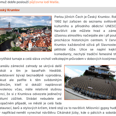
emuž dobře poslouží
půjčovna lodí Malše
.
eský Krumlov
Perlou jižních Čech je Český Krumlov. R
1992 byl zařazen do seznamu světové
kulturního a přírodního dědictví UNESC
Navštívit zde můžete hrad a záme
úžasnou atmosféru načerpáte ale i při po
procházce historickým centrem. V červ
Krumlov každoročně ožívá při Slavnoste
pětilisté růže. Ulice se naplní kejklíř
komedianty, nechybí tradiční řemeslné t
 rytířské turnaje a celá sláva vrcholí velkolepým průvodem v dobových kostýme
 areálu zámecké zahrady se ukrývá další
nikát a tím je basePath hlediště.
ředstavení bývají beznadějně vyprodána,
okud ale patříte k těm svědomitým
edincům, kteří si dokáží naplánovat
ovolenou včas, máte relativně slušnou
nci, že si z Krumlova odvezete jedinečný
ulturní zážitek. Strádat nebudete ani
 opačném případě, ve městě je celá řada
staurací, barů a stylových krčem, které stojí za to navštívit. Milovníci gypsy hu
y například neměli vynechat návštěvu Cikánské jizby, kde o pátcích a sobotá