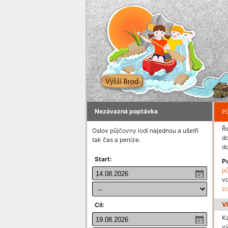
Nezávazná poptávka
Pů
Ře
Oslov
půjčovny lodí
najednou a ušetři
do
tak čas a peníze.
do
Start:
P
pů
v
z
V
Cíl:
K
v