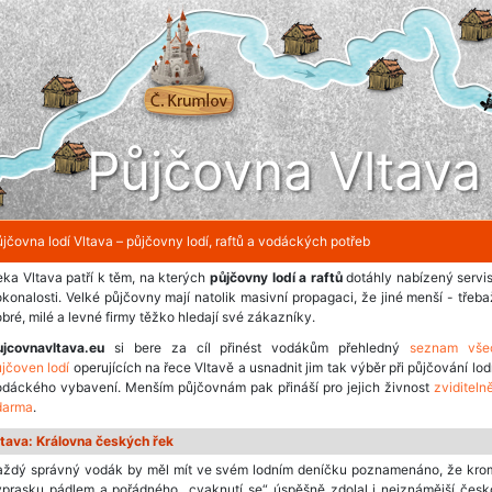
Půjčovna Vltava
jčovna lodí Vltava – půjčovny lodí, raftů a vodáckých potřeb
ka Vltava patří k těm, na kterých
půjčovny lodí a raftů
dotáhly nabízený servi
konalosti. Velké půjčovny mají natolik masivní propagaci, že jiné menší - třeb
bré, milé a levné firmy těžko hledají své zákazníky.
ujcovnavltava.eu
si bere za cíl přinést vodákům přehledný
seznam vše
jčoven lodí
operujících na řece Vltavě a usnadnit jim tak výběr při půjčování lod
odáckého vybavení. Menším půjčovnám pak přináší pro jejich živnost
zviditeln
darma
.
ltava: Královna českých řek
aždý správný vodák by měl mít ve svém lodním deníčku poznamenáno, že kro
ýprasku pádlem a pořádného „cvaknutí se“ úspěšně zdolal i nejznámější česk