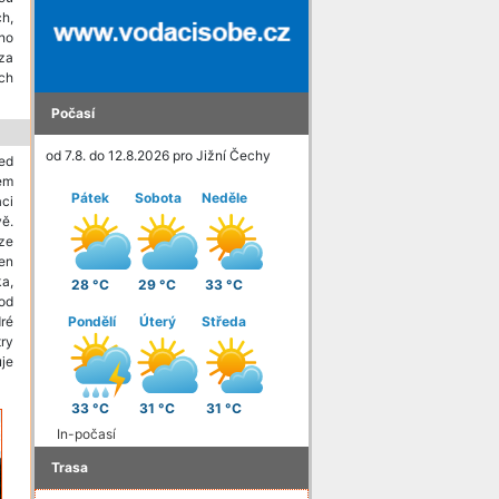
ch,
pno
za
ch
Počasí
od 7.8. do 12.8.2026 pro Jižní Čechy
ed
em
Pátek
Sobota
Neděle
aci
ě.
ze
en
a,
28 °C
29 °C
33 °C
od
ré
Pondělí
Úterý
Středa
try
uje
33 °C
31 °C
31 °C
In-počasí
Trasa