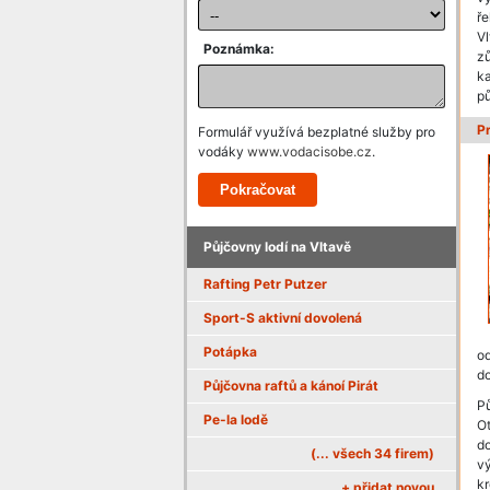
ře
Vl
Poznámka:
z
k
pů
P
Formulář využívá bezplatné služby pro
vodáky
www.vodacisobe.cz
.
Půjčovny lodí na Vltavě
Rafting Petr Putzer
Sport-S aktivní dovolená
Potápka
od
do
Půjčovna raftů a kánoí Pirát
P
Pe-la lodě
Ot
do
(... všech 34 firem)
vý
k
+ přidat novou