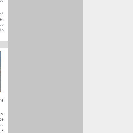
ou
čně
l.
co
dlo
má
 si
íce
ou
, k