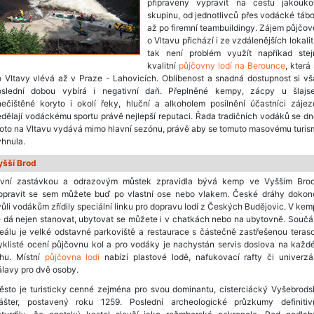
připraveny vypravit na cestu jakoukol
skupinu, od jednotlivců přes vodácké táb
až po firemní teambuildingy. Zájem půjčo
o Vltavu přichází i ze vzdálenějších lokalit
tak není problém využít napříkad stej
kvalitní
půjčovny lodí na Berounce
, která
 Vltavy vlévá až v Praze - Lahovicích. Oblíbenost a snadná dostupnost si v
oslední dobou vybírá i negativní daň. Přeplněné kempy, zácpy u šlajse
nečištěné koryto i okolí řeky, hluční a alkoholem posilnění účastníci zájez
dělají vodáckému sportu právě nejlepší reputaci. Řada tradičních vodáků se d
oto na Vltavu vydává mimo hlavní sezónu, právě aby se tomuto masovému turi
hnula.
yšší Brod
rvní zastávkou a odrazovým můstek zpravidla bývá kemp ve Vyšším Brod
opravit se sem můžete buď po vlastní ose nebo vlakem. České dráhy dokon
ůli vodákům zřídily speciální linku pro dopravu lodí z Českých Budějovic. V ke
 dá nejen stanovat, ubytovat se můžete i v chatkách nebo na ubytovně. Součá
eálu je velké odstavné parkoviště a restaurace s částečně zastřešenou teras
yklisté ocení půjčovnu kol a pro vodáky je nachystán servis doslova na každ
ohu. Místní
půjčovna lodí
nabízí plastové lodě, nafukovací rafty či univerzá
lavy pro dvě osoby.
ěsto je turisticky cenné zejména pro svou dominantu, cisterciácký Vyšebrods
lášter, postavený roku 1259. Poslední archeologické průzkumy definitiv