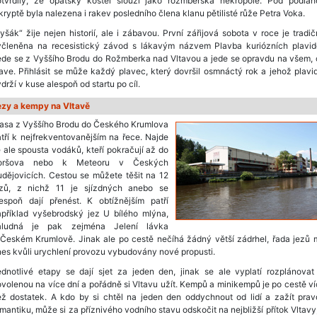
otvrdily, že opatský kostel slouží jako rožmberská nekropole. Pod podlah
kryptě byla nalezena i rakev posledního člena klanu pětilisté růže Petra Voka.
yšák“ žije nejen historií, ale i zábavou. První zářijová sobota v roce je tradi
yčleněna na recesistický závod s lákavým názvem Plavba kuriózních plavide
ede se z Vyššího Brodu do Rožmberka nad Vltavou a jede se opravdu na všem, 
ave. Přihlásit se může každý plavec, který dovršil osmnáctý rok a jehož plavi
drží v kuse alespoň od startu po cíl.
ezy a kempy na Vltavě
rasa z Vyššího Brodu do Českého Krumlova
tří k nejfrekventovanějším na řece. Najde
 ale spousta vodáků, kteří pokračují až do
oršova nebo k Meteoru v Českých
dějovicích. Cestou se můžete těšit na 12
ezů, z nichž 11 je sjízdných anebo se
lespoň dají přenést. K obtížnějším patří
apříklad vyšebrodský jez U bílého mlýna,
áludná je pak zejména Jelení lávka
 Českém Krumlově. Jinak ale po cestě nečíhá žádný větší zádrhel, řada jezů 
es kvůli urychlení provozu vybudovány nové propusti.
dnotlivé etapy se dají sjet za jeden den, jinak se ale vyplatí rozplánovat
volenou na více dní a pořádně si Vltavu užít. Kempů a minikempů je po cestě v
ež dostatek. A kdo by si chtěl na jeden den oddychnout od lidí a zažít prav
mantiku, může si za příznivého vodního stavu odskočit na nejbližší přítok Vltavy