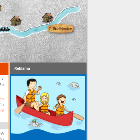
Reklama
s k
aže
ch
í a
ění
mě
ou