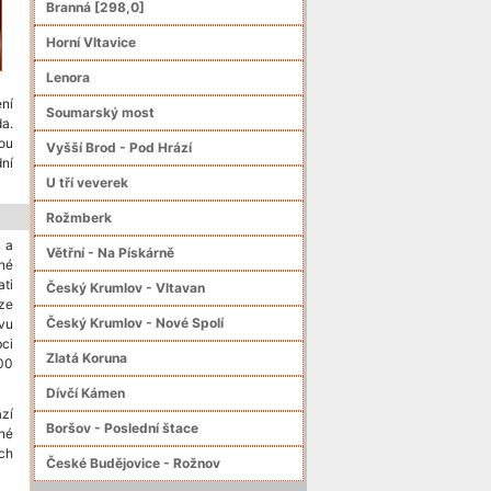
Branná [298,0]
Horní Vltavice
Lenora
ení
Soumarský most
da.
ou
Vyšší Brod - Pod Hrází
dní
U tří veverek
Rožmberk
ů a
Větřní - Na Pískárně
né
ati
Český Krumlov - Vltavan
ze
Český Krumlov - Nové Spolí
avu
ci
Zlatá Koruna
100
Dívčí Kámen
ází
Boršov - Poslední štace
né
ch
České Budějovice - Rožnov