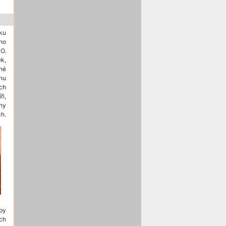
oku
ho
O.
k,
uhé
nu
ch
i,
rhy
ch.
dby
ch