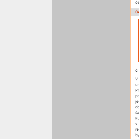
č
Č
či
V
u
P
p
j
d
ša
k
v
re
b