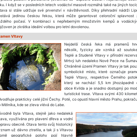
ku. I když se v posledních letech vodáctví masově rozmáhá také na jiných tocí
tava si stále udržuje své prvenství v návštěvnosti. Díky přehradní nádrži Li
ůstává jedinou českou řekou, která může garantovat celoroční splavnost 
aždého počasí. V kombinaci s nepřeberným množstvím kempů a vodácký
jčoven je zkrátka ideální volbou pro letní dovolenou.
ramen Vltavy
Nejdelší česká řeka má pramenů hn
několik, fyzicky ale vzniká až soutok
Teplé a Studené Vltavy v přírodní rezerv
Mrtvý luh nedaleko Nové Pece na Šumav
Chráněné území Pramen Vltavy je tak pou
symbolické místo, které označuje pram
Teplé Vltavy, respektive Černého potok
který se nachází 5,5 km jihozápadně 
obce Kvilda a je snadno dostupný po mod
turistické trase. Vltava svými 430 kilome
vodňuje prakticky celé jižní Čechy. Poté, co opustí hlavní město Prahu, pokrač
 Mělníka, kde se zleva vlévá do Labe.
ůvodně byla Vltava, stejně jako nedaleká
ava, využívána pro plavení dřeva a vodní
pravu obecně. Otava tento svůj historický
znam už dávno ztratila, a tak ji s Vltavou
romě geografické polohy pojí hlavně