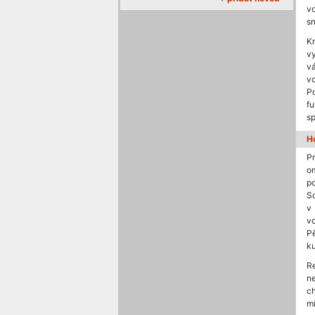
v
sn
K
vy
vá
vo
P
fu
sp
H
Pr
o
po
S
v 
v
Pě
ku
Re
n
c
mí