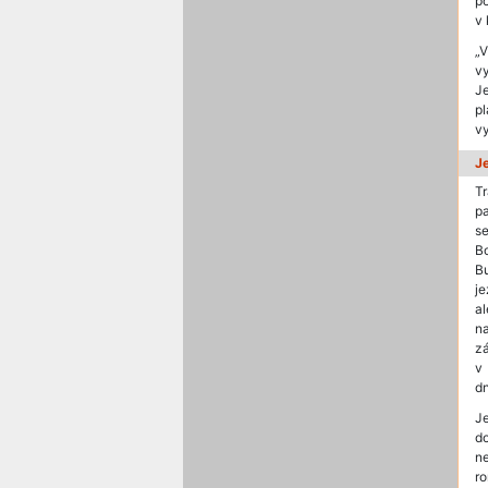
p
v 
„V
v
J
pl
vy
J
T
pa
se
B
Bu
j
a
n
z
v
dn
Je
do
n
ro