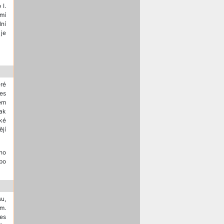
 I.
smí
lní
 je
eré
es
em
ak
ké
ějí
ího
 po
su,
m.
es