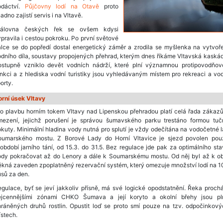
odáctví.
Půjčovny lodí na Otavě
proto
adno zajistí servis i na Vltavě.
rálovna českých řek se ovšem kdysi
pravila i cestou pokroku. Po první světové
lce se do popředí dostal energetický záměr a zrodila se myšlenka na vytvoř
dního díla, soustavy propojených přehrad, kterým dnes říkáme Vltavská kaská
ostupně vzniklo devět vodních nádrží, které plní významnou protipovodňov
nkci a z hlediska vodní turistiky jsou vyhledávaným místem pro rekreaci a vo
orty.
orní úsek Vltavy
o plavbu horním tokem Vltavy nad Lipenskou přehradou platí celá řada zákaz
mezení, jejichž porušení je správou šumavského parku trestáno formou tuč
kuty. Minimální hladina vody nutná pro splutí je vždy odečítána na vodočetné l
oumarského mostu. Z Borové Lady do Horní Vltavice je sjezd povolen pou
období jarního tání, od 15.3. do 31.5. Bez regulace jde pak za optimálního st
ody pokračovat až do Lenory a dále k Soumarskému mostu. Od něj byl až k ob
kná zaveden zpoplatněný rezervační systém, který omezuje množství lodí na 
sů za den.
gulace, byť se jeví jakkoliv přísně, má své logické opodstatnění. Řeka proch
ejcennějšími zónami CHKO Šumava a její koryto a okolní břehy jsou pl
hráněných druhů rostlin. Opustit loď se proto smí pouze na tzv. odpočinkový
stech.