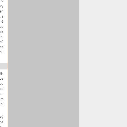
iv
ory
ven
, a
ně
 se
šak
n,
dů
nes
smu
ě.
ce
mpu
stí
ou.
ém
lní
ký
ně