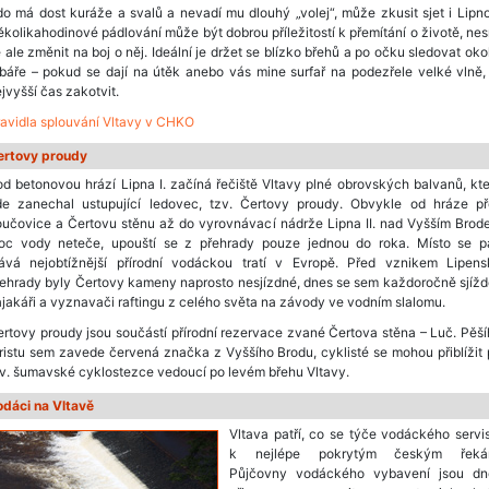
o má dost kuráže a svalů a nevadí mu dlouhý „volej“, může zkusit sjet i Lipno
kolikahodinové pádlování může být dobrou příležitostí k přemítání o životě, ne
 ale změnit na boj o něj. Ideální je držet se blízko břehů a po očku sledovat oko
báře – pokud se dají na útěk anebo vás mine surfař na podezřele velké vlně,
jvyšší čas zakotvit.
avidla splouvání Vltavy v CHKO
ertovy proudy
d betonovou hrází Lipna I. začíná řečiště Vltavy plné obrovských balvanů, kt
de zanechal ustupující ledovec, tzv. Čertovy proudy. Obvykle od hráze př
oučovice a Čertovu stěnu až do vyrovnávací nádrže Lipna II. nad Vyšším Brod
oc vody neteče, upouští se z přehrady pouze jednou do roka. Místo se p
tává nejobtížnější přírodní vodáckou tratí v Evropě. Před vznikem Lipens
ehrady byly Čertovy kameny naprosto nesjízdné, dnes se sem každoročně sjížd
jakáři a vyznavači raftingu z celého světa na závody ve vodním slalomu.
rtovy proudy jsou součástí přírodní rezervace zvané Čertova stěna – Luč. Pěš
ristu sem zavede červená značka z Vyššího Brodu, cyklisté se mohou přiblížit
v. šumavské cyklostezce vedoucí po levém břehu Vltavy.
odáci na Vltavě
Vltava patří, co se týče vodáckého servi
k nejlépe pokrytým českým řeká
Půjčovny vodáckého vybavení jsou dn