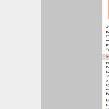
do
p
z
ne
pr
vy
V
P
D
kv
se
ar
C
r
Pá
M
k