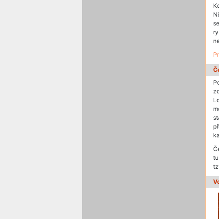
Kd
Ně
se
ry
ne
Pr
Č
Po
z
L
m
s
př
ka
Če
tu
tz
V