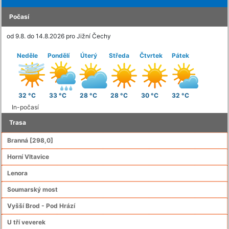
Počasí
od 9.8. do 14.8.2026 pro Jižní Čechy
Neděle
Pondělí
Úterý
Středa
Čtvrtek
Pátek
32 °C
33 °C
28 °C
28 °C
30 °C
32 °C
In-počasí
Trasa
Branná [298,0]
Horní Vltavice
Lenora
Soumarský most
Vyšší Brod - Pod Hrází
U tří veverek