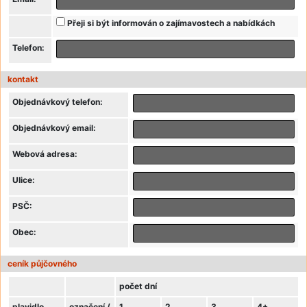
Přeji si být informován o zajímavostech a nabídkách
Telefon:
kontakt
Objednávkový telefon:
Objednávkový email:
Webová adresa:
Ulice:
PSČ:
Obec:
ceník půjčovného
počet dní
plavidlo
označení /
1
2
3
4+