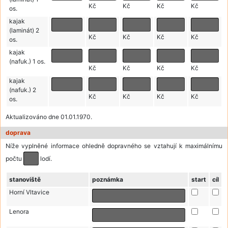
Kč
Kč
Kč
Kč
os.
kajak
(laminát) 2
Kč
Kč
Kč
Kč
os.
kajak
(nafuk.) 1 os.
Kč
Kč
Kč
Kč
kajak
(nafuk.) 2
Kč
Kč
Kč
Kč
os.
Aktualizováno dne 01.01.1970.
doprava
Níže vyplněné informace ohledně dopravného se vztahují k maximálnímu
počtu
lodí.
stanoviště
poznámka
start
cíl
Horní Vltavice
Lenora