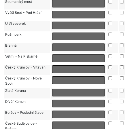
Soumarský most
Vyšší Brod - Pod Hrází
U tří veverek
Rožmberk
Branná
Větřní - Na Pískárně
Český Krumlov - Vltavan
Český Krumlov - Nové
Spolí
Zlatá Koruna
Dívčí Kámen
Boršov - Poslední štace
České Budějovice -
Rožnov